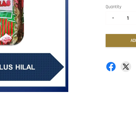
Quantity
-
AD