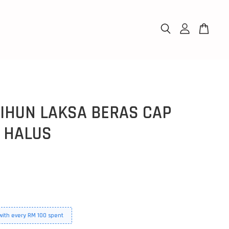
BIHUN LAKSA BERAS CAP
- HALUS
 with every RM 100 spent