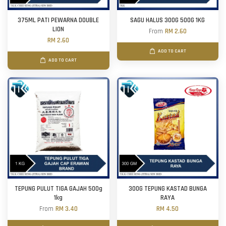
375ML PATI PEWARNA DOUBLE
SAGU HALUS 300G 500G 1KG
LION
From
RM 2.60
RM 2.60
ADD TO CART
ADD TO CART
TEPUNG PULUT TIGA GAJAH 500g
300G TEPUNG KASTAD BUNGA
1kg
RAYA
From
RM 3.40
RM 4.50