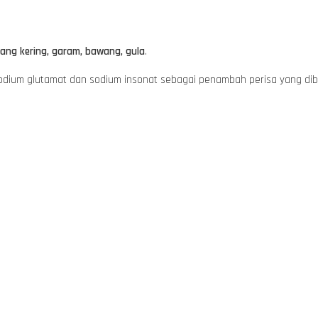
udang kering, garam, bawang, gula
.
odium glutamat dan sodium insonat sebagai penambah perisa yang di