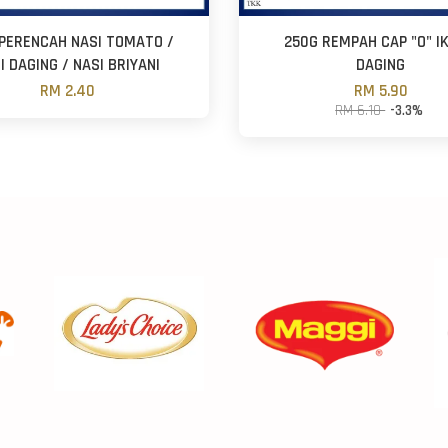
PERENCAH NASI TOMATO /
250G REMPAH CAP "O" IK
I DAGING / NASI BRIYANI
DAGING
RM 2.40
RM 5.90
RM 6.10
-3.3%