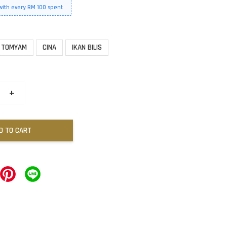
 with every RM 100 spent
TOMYAM
CINA
IKAN BILIS
+
D TO CART