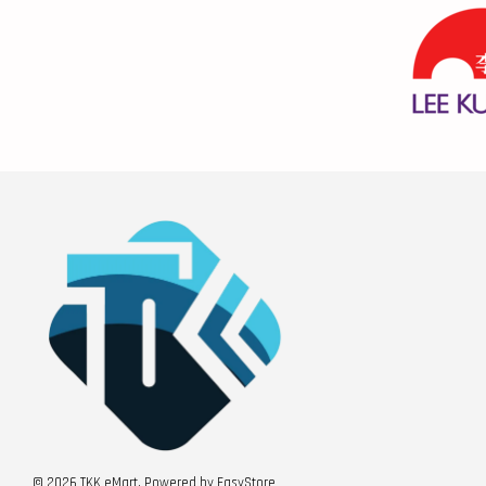
© 2026 TKK eMart. Powered by
EasyStore