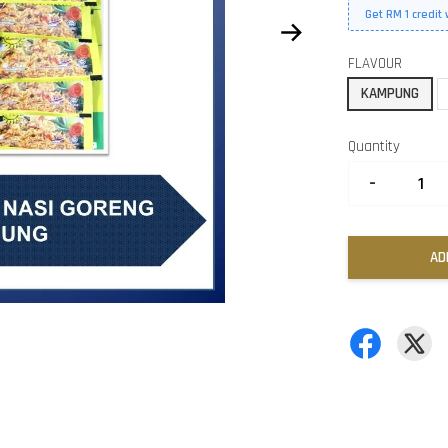
Get RM 1 credit
FLAVOUR
KAMPUNG
Quantity
-
AD