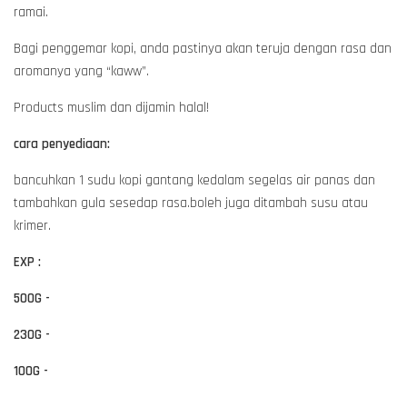
ramai.
Bagi penggemar kopi, anda pastinya akan teruja dengan rasa dan
aromanya yang “kaww”.
Products muslim dan dijamin halal!
cara penyediaan:
bancuhkan 1 sudu kopi gantang kedalam segelas air panas dan
tambahkan gula sesedap rasa.boleh juga ditambah susu atau
krimer.
EXP :
500G -
230G -
100G -