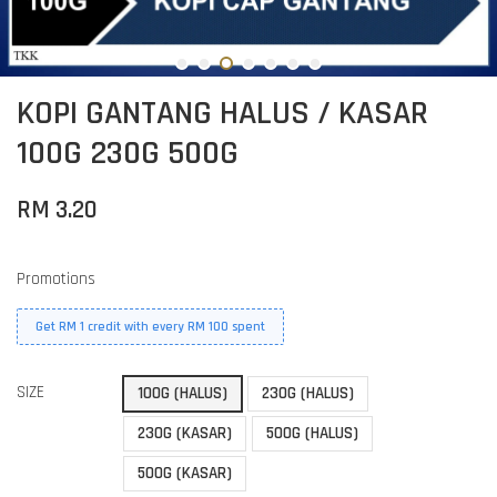
KOPI GANTANG HALUS / KASAR
100G 230G 500G
RM 3.20
Promotions
Get RM 1 credit with every RM 100 spent
SIZE
100G (HALUS)
230G (HALUS)
230G (KASAR)
500G (HALUS)
500G (KASAR)