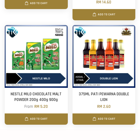
RM 14.60
ADD TO CART
ADD TO CART
NESTLE MILO CHOCOLATE MALT
375ML PATI PEWARNA DOUBLE
POWDER 200g 400g 900g
LION
From
RM 5.20
RM 2.60
ADD TO CART
ADD TO CART