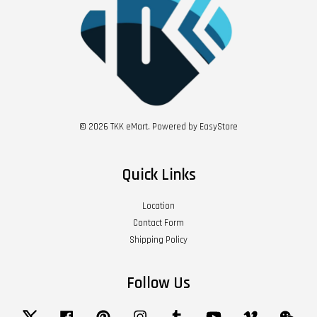
© 2026 TKK eMart. Powered by
EasyStore
Quick Links
Location
Contact Form
Shipping Policy
Follow Us
Twitter
Facebook
Pinterest
Instagram
Tumblr
YouTube
Vimeo
Wech